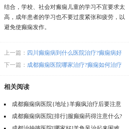
结合，学校、社会对瘢痫儿童的学习不宜要求太
高，成年患者的学习也不要过度紧张和疲劳，以
避免使癫痫发作。
上一篇：
​四川癫痫病到什么医院治疗?癫痫病好
治疗吗?
下一篇：
​成都癫痫医院哪家治疗?癫痫如何治疗
呢?
相关阅读
成都癫痫病医院{地址}羊癫疯治疗后要注意
什么?
成都癫痫病医院[排行]服癫痫药得注意什么?
成都治抽搐医院[哪家好]羊角风治起来困难