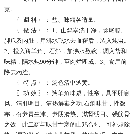
克。
〖 调 料 〗： 盐、味精各适量。
〖 做 法 〗： 1、山鸡宰洗干净，除尾臊、
脚爪及内脏，用沸水飞水去血秽后，装入炖盅。
2、投入羚羊角、石斛，加沸水数碗，调入盐和
味精，隔水炖90分钟，至肉烂即成。3、食用前
除去药渣。
〖 特 点 〗： 汤色清中透黄。
〖 功 效 〗： 羚羊角味咸，性寒，具平肝息
风、清肝明目、清热解毒之功;石斛味甘，性微
寒，有养胃生津、养阴清热、滋肾明目、强筋骨
之效。此二药与味甘性寒的山鸡合炖，可补虚除