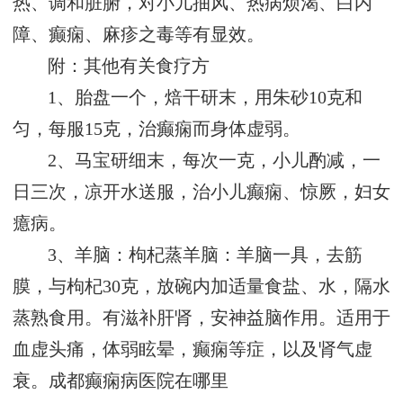
热、调和脏腑，对小儿抽风、热病烦渴、白内
障、癫痫、麻疹之毒等有显效。
附：其他有关食疗方
1、胎盘一个，焙干研末，用朱砂10克和
匀，每服15克，治癫痫而身体虚弱。
2、马宝研细末，每次一克，小儿酌减，一
日三次，凉开水送服，治小儿癫痫、惊厥，妇女
癔病。
3、羊脑：枸杞蒸羊脑：羊脑一具，去筋
膜，与枸杞30克，放碗内加适量食盐、水，隔水
蒸熟食用。有滋补肝肾，安神益脑作用。适用于
血虚头痛，体弱眩晕，癫痫等症，以及肾气虚
衰。
成都癫痫病医院在哪里