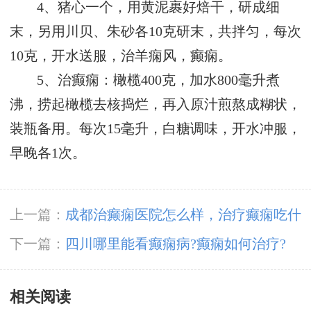
4、猪心一个，用黄泥裹好焙干，研成细
末，另用川贝、朱砂各10克研末，共拌匀，每次
10克，开水送服，治羊痫风，癫痫。
5、治癫痫：橄榄400克，加水800毫升煮
沸，捞起橄榄去核捣烂，再入原汁煎熬成糊状，
装瓶备用。每次15毫升，白糖调味，开水冲服，
早晚各1次。
上一篇：
成都治癫痫医院怎么样，治疗癫痫吃什
么药副作用小?
下一篇：
​四川哪里能看癫痫病?癫痫如何治疗?
相关阅读