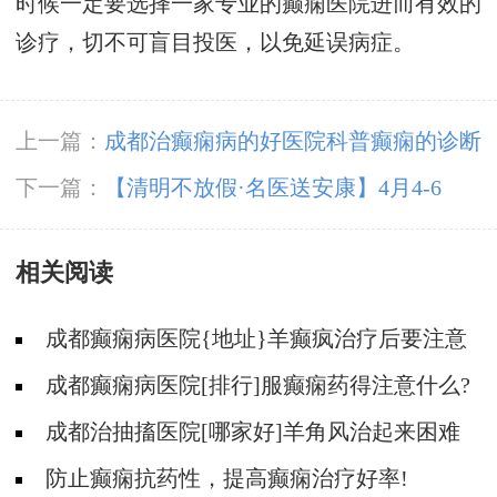
时候一定要选择一家专业的癫痫医院进而有效的
诊疗，切不可盲目投医，以免延误病症。
上一篇：
成都治癫痫病的好医院科普癫痫的诊断
检查项目有哪些?
下一篇：
【清明不放假·名医送安康】4月4-6
日，北京四川专家免费会诊+超万元援助，速领
相关阅读
健康礼遇!
成都癫痫病医院{地址}羊癫疯治疗后要注意
什么?
成都癫痫病医院[排行]服癫痫药得注意什么?
成都治抽搐医院[哪家好]羊角风治起来困难
吗？
防止癫痫抗药性，提高癫痫治疗好率!