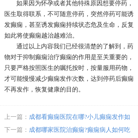
如果因为怀孕或者其他特殊原因想要停药，
医生取得联系，不可随意停药，突然停药可能诱
发癫痫，甚至诱发癫痫持续状态危及生命，反复
如此将使癫痫越治越难治。
通过以上内容我们已经很清楚的了解到，药
物对于抑制癫痫治疗癫痫的作用是至关重要的，
只要严格按照医生的嘱托按时，按量服用药物，
才可能慢慢减少癫痫发作次数，达到停药后癫痫
不再发作，恢复健康的目的。
上一篇：
成都看癫痫医院在哪?小儿癫痫发作如
何诊疗好？
下一篇：
成都哪家医院治癫痫?癫痫病人如何吃