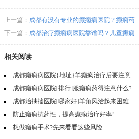
上一篇：
成都有没有专业的癫痫病医院？癫痫药
物治疗为什么不可以频繁换药物？
下一篇：
成都治疗癫痫病医院靠谱吗？儿童癫痫
治疗这几种病因要避免!
相关阅读
成都癫痫病医院{地址}羊癫疯治疗后要注意
什么?
成都癫痫病医院[排行]服癫痫药得注意什么?
成都治抽搐医院[哪家好]羊角风治起来困难
吗？
防止癫痫抗药性，提高癫痫治疗好率!
想做癫痫手术?先来看看这些风险