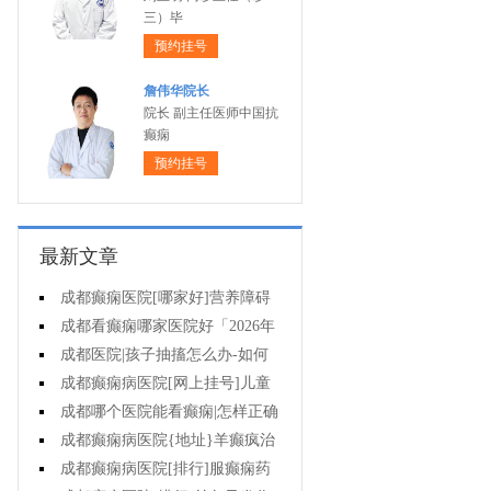
三）毕
预约挂号
詹伟华院长
院长 副主任医师中国抗
癫痫
预约挂号
最新文章
成都癫痫医院[哪家好]营养障碍
为什么会导致癫痫?
成都看癫痫哪家医院好「2026年
度公布」为什么得癫痫的人心理也
成都医院|孩子抽搐怎么办-如何
多半有问题?
区分抽动障碍和癫痫?
成都癫痫病医院[网上挂号]儿童
癫痫用药时要注意哪些?
成都哪个医院能看癫痫|怎样正确
认识癫痫?
成都癫痫病医院{地址}羊癫疯治
疗后要注意什么?
成都癫痫病医院[排行]服癫痫药