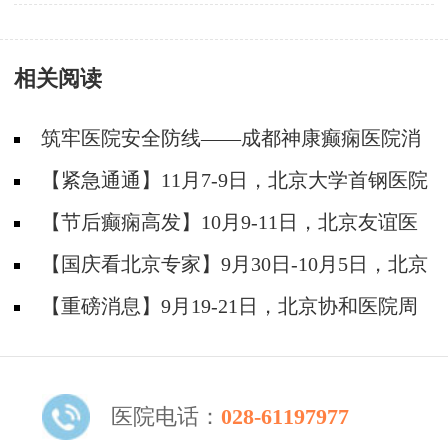
相关阅读
筑牢医院安全防线——成都神康癫痫医院消
防安全培训纪实
【紧急通通】11月7-9日，北京大学首钢医院
神经内科胡颖教授亲临成都会诊，破解癫痫疑难
【节后癫痫高发】10月9-11日，北京友谊医
院陈葵博士免费会诊+治疗援助，破解癫痫难
【国庆看北京专家】9月30日-10月5日，北京
题！
天坛&首钢医院两大专家蓉城亲诊+癫痫大额救
【重磅消息】9月19-21日，北京协和医院周
助，速约！
祥琴教授成都领衔会诊，共筑全年龄段抗癫防
线！
医院电话：
028-61197977